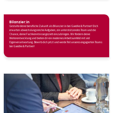
Bilanzier:in
Gestalte deine berufliche Zukunft als Bilanzier:in bei Gaedke & Partner! Dich
erwarten abwechslungsreiche Aufgaben, ein unterstützendes Team und die
Chance, deine Fachkenntnisse gezielt einzubringen. Wir fördern deine
Weiterentwicklung und bieten dir ein modernes Arbeitsumfeld mit viel
Eigenverantwortung. Bewirb dich jetzt und werde Teil unseres engagierten Teams
bei Gaedke & Partner!