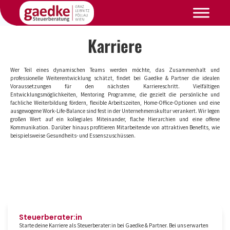
Karriere
Wer Teil eines dynamischen Teams werden möchte, das Zusammenhalt und
professionelle Weiterentwicklung schätzt, findet bei Gaedke & Partner die idealen
Voraussetzungen für den nächsten Karriereschritt. Vielfältigen
Entwicklungsmöglichkeiten, Mentoring Programme, die gezielt die persönliche und
fachliche Weiterbildung fördern, flexible Arbeitszeiten, Home-Office-Optionen und eine
ausgewogene Work-Life-Balance sind fest in der Unternehmenskultur verankert. Wir legen
großen Wert auf ein kollegiales Miteinander, flache Hierarchien und eine offene
Kommunikation. Darüber hinaus profitieren Mitarbeitende von attraktiven Benefits, wie
beispielsweise Gesundheits- und Essenszuschüssen.
Steuerberater:in
Starte deine Karriere als Steuerberater:in bei Gaedke & Partner. Bei uns erwarten