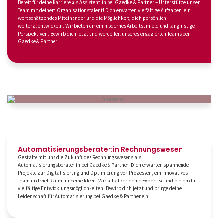
Bereit für deine Karriere als Assistent:in bei Gaedke & Partner – Unterstütze unser
Team mit deinem Organisationstalent! Dich erwarten vielfältige Aufgaben, ein
wertschätzendes Miteinander und die Möglichkeit, dich persönlich
weiterzuentwickeln. Wir bieten dir ein modernes Arbeitsumfeld und langfristige
Perspektiven. Bewirb dich jetzt und werde Teil unseres engagierten Teams bei
Gaedke & Partner!
Automatisierungs­berater:in Rechnungswesen
Gestalte mit uns die Zukunft des Rechnungswesens als
Automatisierungsberater:in bei Gaedke & Partner! Dich erwarten spannende
Projekte zur Digitalisierung und Optimierung von Prozessen, ein innovatives
Team und viel Raum für deine Ideen. Wir schätzen deine Expertise und bieten dir
vielfältige Entwicklungsmöglichkeiten. Bewirb dich jetzt und bringe deine
Leidenschaft für Automatisierung bei Gaedke & Partner ein!