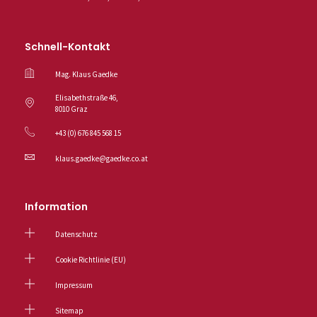
Schnell-Kontakt
Mag. Klaus Gaedke
Elisabethstraße 46,
8010 Graz
+43 (0) 676 845 568 15
klaus.gaedke@gaedke.co.at
Information
Datenschutz
Cookie Richtlinie (EU)
Impressum
Sitemap