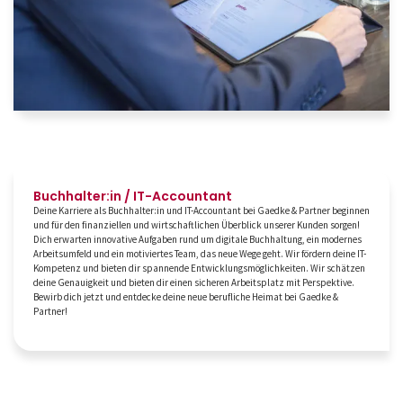
Buchhalter:in / IT-Accountant
Deine Karriere als Buchhalter:in und IT-Accountant bei Gaedke & Partner beginnen
und für den finanziellen und wirtschaftlichen Überblick unserer Kunden sorgen!
Dich erwarten innovative Aufgaben rund um digitale Buchhaltung, ein modernes
Arbeitsumfeld und ein motiviertes Team, das neue Wege geht. Wir fördern deine IT-
Kompetenz und bieten dir spannende Entwicklungsmöglichkeiten. Wir schätzen
deine Genauigkeit und bieten dir einen sicheren Arbeitsplatz mit Perspektive.
Bewirb dich jetzt und entdecke deine neue berufliche Heimat bei Gaedke &
Partner!