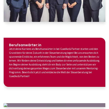
Berufsanwärter:in
Jetzt deine Karriere als Berufsanwärter:in bei Gaedke & Partner starten und den
Grundstein für deine Zukunft in der Steuerberatung legen! Bei uns erwarten dich
spannende Einblicke, ein erfahrenes Team und die Möglichkeit, von den Besten zu
lernen. Wir fördern deine Entwicklung und bieten dir eine umfassende Ausbildung.
Am Beginn deiner Ausbildung steht dir ein Budy zur Seite und unterstützen wir
dich entlang deines gesamten Weges zum Steuerberater mit unserem Mentoring-
Programm. Bewirb dich jetzt und entdecke die Welt der Steuerberatung bei
Gaedke & Partner!