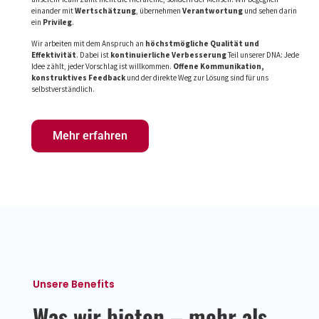
einander mit
Wertschätzung
, übernehmen
Verantwortung
und sehen darin
ein
Privileg
.
Wir arbeiten mit dem Anspruch an
höchstmögliche Qualität und
Effektivität
. Dabei ist
kontinuierliche Verbesserung
Teil unserer DNA: Jede
Idee zählt, jeder Vorschlag ist willkommen.
Offene Kommunikation,
konstruktives Feedback
und der direkte Weg zur Lösung sind für uns
selbstverständlich.
Mehr erfahren
Unsere Benefits
Was wir bieten – mehr als