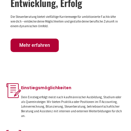
Entwicklung, Erfolg
Die Steuerberatung bietet vielfältige Karrierewege für ambitionierte Fachkräfte
wie dich – entdecke deine Möglichkeiten und gestalte deine berufliche Zukunft in
einem dynamischen Umfeld.
Mehr erfahren
Einstiegs­möglichkeiten
Dein Einstieg erfolgt meist nach kaufmännischer Ausbildung, Studium oder
als Quereinsteiger. Wir bieten Praktika oder Positionen im IT-Accounting,
Lohnverrechnung, Bilanzierung, Steuerberatung, betriebswirtschaftlicher
Beratung und Assistenz mit internen und externen Weiterbildungen für dich
an.