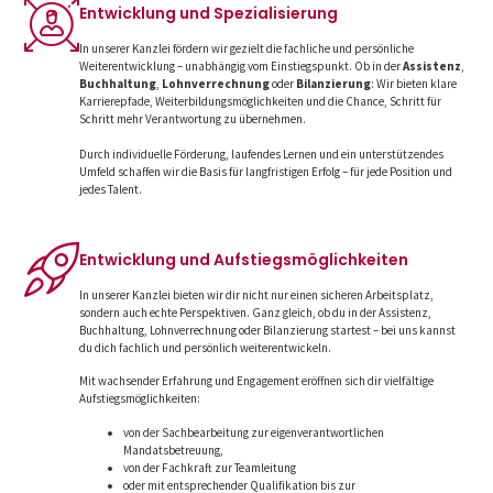
Entwicklung und Spezialisierung
In unserer Kanzlei fördern wir gezielt die fachliche und persönliche
Weiterentwicklung – unabhängig vom Einstiegspunkt. Ob in der
Assistenz
,
Buchhaltung
,
Lohnverrechnung
oder
Bilanzierung
: Wir bieten klare
Karrierepfade, Weiterbildungsmöglichkeiten und die Chance, Schritt für
Schritt mehr Verantwortung zu übernehmen.
Durch individuelle Förderung, laufendes Lernen und ein unterstützendes
Umfeld schaffen wir die Basis für langfristigen Erfolg – für jede Position und
jedes Talent.
Entwicklung und Aufstiegs­möglichkeiten
In unserer Kanzlei bieten wir dir nicht nur einen sicheren Arbeitsplatz,
sondern auch echte Perspektiven. Ganz gleich, ob du in der Assistenz,
Buchhaltung, Lohnverrechnung oder Bilanzierung startest – bei uns kannst
du dich fachlich und persönlich weiterentwickeln.
Mit wachsender Erfahrung und Engagement eröffnen sich dir vielfältige
Aufstiegsmöglichkeiten:
von der Sachbearbeitung zur eigenverantwortlichen
Mandatsbetreuung,
von der Fachkraft zur Teamleitung
oder mit entsprechender Qualifikation bis zur