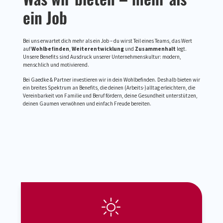
ein Job
Bei uns erwartet dich mehr als ein Job – du wirst Teil eines Teams, das Wert
auf
Wohlbefinden
,
Weiterentwicklung
und
Zusammenhalt
legt.
Unsere Benefits sind Ausdruck unserer Unternehmenskultur: modern,
menschlich und motivierend.
Bei Gaedke & Partner investieren wir in dein Wohlbefinden. Deshalb bieten wir
ein breites Spektrum an Benefits, die deinen (Arbeits-)alltag erleichtern, die
Vereinbarkeit von Familie und Beruf fördern, deine Gesundheit unterstützen,
deinen Gaumen verwöhnen und einfach Freude bereiten.