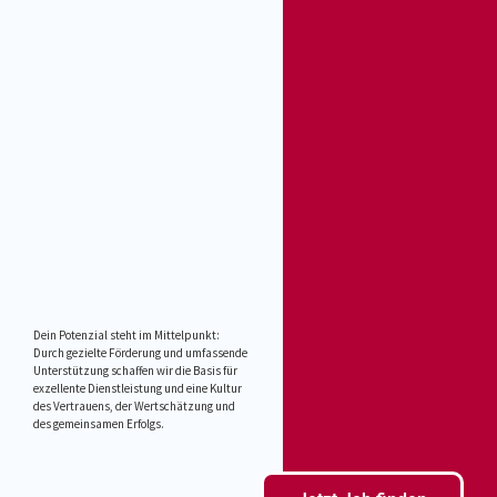
Dein Potenzial steht im Mittelpunkt:
Durch gezielte Förderung und umfassende
Unterstützung schaffen wir die Basis für
exzellente Dienstleistung und eine Kultur
des Vertrauens, der Wertschätzung und
des gemeinsamen Erfolgs.