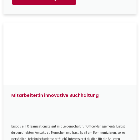
Mitarbeiter:in innovative Buchhaltung
Bist du ein Organisationstalent mit Leidenschaft für Office Management? Liebst
du den direkten Kontakt zu Menschen und hast Spaß am Kommunizieren, sei es
persönlich, telefonisch oder schriftlich? Interessierst du dich für die Anliegen