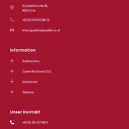
Elisabethstraße 46,
8010 Graz
+43 (0) 676 845 568 15
klaus.gaedke@gaedke.co.at
Information
Datenschutz
Cookie Richtlinie (EU)
Impressum
Sitemap
Unser Kontakt
+43 (0) 316 327 940 0