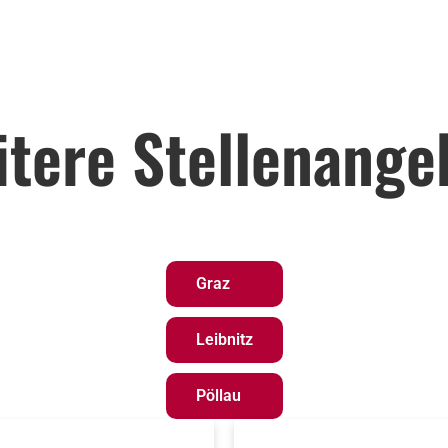
itere Stellenange
Graz
Leibnitz
Pöllau