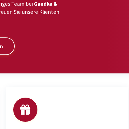
figes Team bei
Gaedke &
euen Sie unsere Klienten
en