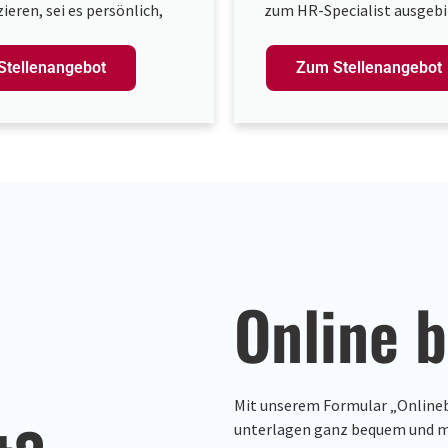
ren, sei es persönlich,
zum HR-Specialist ausgebi
h oder schriftlich?
werden möchten. Die Bera
rst du dich für die Anliegen
Betreuung unserer Kunden 
Stellenangebot
Zum Stellenangebot
unden und möchtest dazu
am Herzen! Wenn Du Freu
 dass ihre Bedürfnisse
Umgang mit Menschen has
füllt werden?
ein Problemlöser bist, dan
bei uns richtig.
Online 
Mit unserem Formular „Online
unterlagen ganz bequem und mi