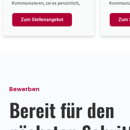
Kommunizieren, sei es persönlich,
Kommunizie
telefonisch oder schriftlich?
telefonisc
Interessierst du dich für die Anliegen
Interessie
Zum Stellenangebot
Zum 
unserer Kunden und möchtest dazu
unserer K
beitragen, dass ihre Bedürfnisse
beitragen,
optimal erfüllt werden?
optimal er
Bewerben
Bereit für den