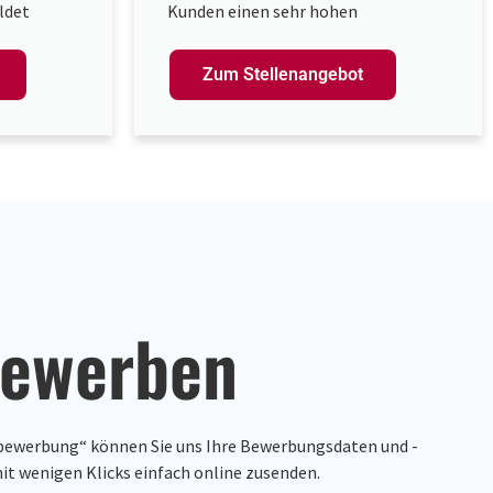
ldet
Kunden einen sehr hohen
tung und
Stellenwert ein. Unser derzeit 50-
liegen uns
köpfiges Team wollen wir verstärken
Zum Stellenangebot
de am
und suchen für unsere Standorte
t und Du
Graz/Leibnitz/Pöllau eine/n
n bist du
bewerben
bewerbung“ können Sie uns Ihre Bewerbungsdaten und -
t wenigen Klicks einfach online zusenden.