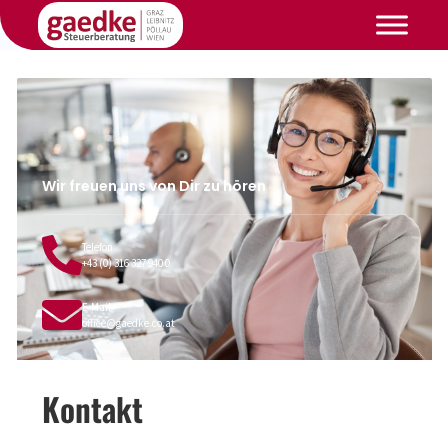
Wir freuen uns von Dir zu hören
Telefon
+43 (0) 316 327 940 0
E-Mail
office@gaedke.co.at
Kontakt