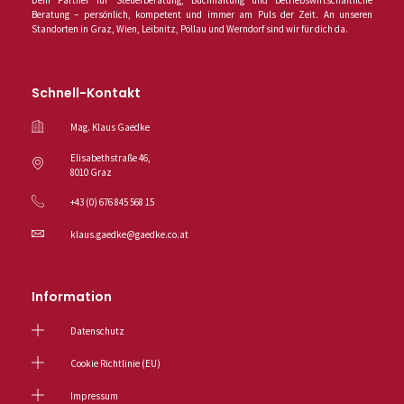
Dein Partner für Steuerberatung, Buchhaltung und betriebswirtschaftliche
Beratung – persönlich, kompetent und immer am Puls der Zeit. An unseren
Standorten in Graz, Wien, Leibnitz, Pöllau und Werndorf sind wir für dich da.
Schnell-Kontakt
Mag. Klaus Gaedke
Elisabethstraße 46,
8010 Graz
+43 (0) 676 845 568 15
klaus.gaedke@gaedke.co.at
Information
Datenschutz
Cookie Richtlinie (EU)
Impressum